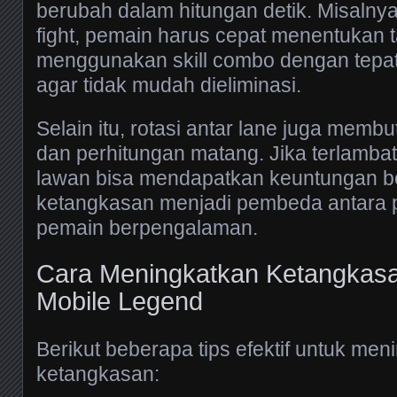
berubah dalam hitungan detik. Misalnya
fight, pemain harus cepat menentukan ta
menggunakan skill combo dengan tepat
agar tidak mudah dieliminasi.
Selain itu, rotasi antar lane juga mem
dan perhitungan matang. Jika terlamba
lawan bisa mendapatkan keuntungan bes
ketangkasan menjadi pembeda antara 
pemain berpengalaman.
Cara Meningkatkan Ketangkas
Mobile Legend
Berikut beberapa tips efektif untuk men
ketangkasan: