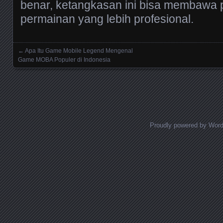
benar, ketangkasan ini bisa membawa 
permainan yang lebih profesional.
←
Apa Itu Game Mobile Legend Mengenal
Posts navigation
Game MOBA Populer di Indonesia
Proudly powered by Wor